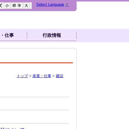
Select Language
▼
・仕事
行政情報
トップ
>
産業・仕事
>
建設