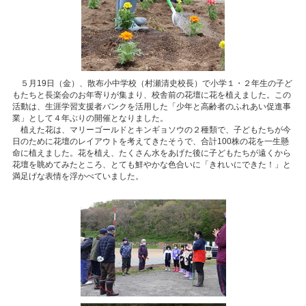
５月19日（金）、散布小中学校（村瀬清史校長）で小学１・２年生の子ど
もたちと長楽会のお年寄りが集まり、校舎前の花壇に花を植えました。この
活動は、生涯学習支援者バンクを活用した「少年と高齢者のふれあい促進事
業」として４年ぶりの開催となりました。
植えた花は、マリーゴールドとキンギョソウの２種類で、子どもたちが今
日のために花壇のレイアウトを考えてきたそうで、合計100株の花を一生懸
命に植えました。花を植え、たくさん水をあげた後に子どもたちが遠くから
花壇を眺めてみたところ、とても鮮やかな色合いに「きれいにできた！」と
満足げな表情を浮かべていました。