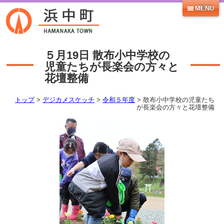
MENU
５月19日
散布小中学校の
児童たちが長楽会の方々と
花壇整備
トップ
>
デジカメスケッチ
>
令和５年度
> 散布小中学校の児童たち
が長楽会の方々と花壇整備