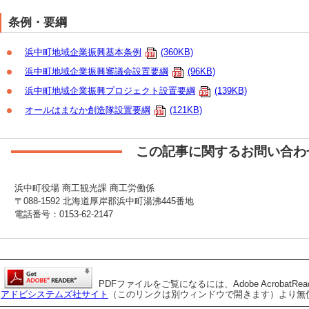
条例・要綱
浜中町地域企業振興基本条例
(360KB)
浜中町地域企業振興審議会設置要綱
(96KB)
浜中町地域企業振興プロジェクト設置要綱
(139KB)
オールはまなか創造隊設置要綱
(121KB)
この記事に関するお問い合わ
浜中町役場 商工観光課 商工労働係
〒088-1592 北海道厚岸郡浜中町湯沸445番地
電話番号：0153-62-2147
PDFファイルをご覧になるには、Adobe AcrobatRe
アドビシステムズ社サイト
（このリンクは別ウィンドウで開きます）より無