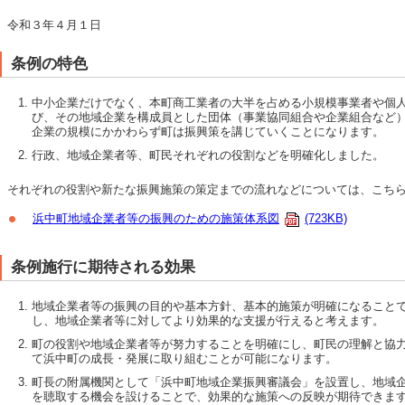
令和３年４月１日
条例の特色
中小企業だけでなく、本町商工業者の大半を占める小規模事業者や個
び、その地域企業を構成員とした団体（事業協同組合や企業組合など
企業の規模にかかわらず町は振興策を講じていくことになります。
行政、地域企業者等、町民それぞれの役割などを明確化しました。
それぞれの役割や新たな振興施策の策定までの流れなどについては、こちら
浜中町地域企業者等の振興のための施策体系図
(723KB)
条例施行に期待される効果
地域企業者等の振興の目的や基本方針、基本的施策が明確になること
し、地域企業者等に対してより効果的な支援が行えると考えます。
町の役割や地域企業者等が努力することを明確にし、町民の理解と協
て浜中町の成長・発展に取り組むことが可能になります。
町長の附属機関として「浜中町地域企業振興審議会」を設置し、地域
を聴取する機会を設けることで、効果的な施策への反映が期待できま