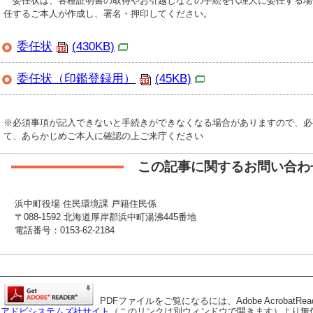
委任状は、各種証明書の取得やお引越しなどの手続を代理人に委任する場
任するご本人が作成し、署名・押印してください。
委任状
(430KB)
委任状（印鑑登録用）
(45KB)
※必須事項が記入できないと手続きができなくなる場合がありますので、必
て、あらかじめご本人に確認の上ご来庁ください
この記事に関するお問い合わ
浜中町役場 住民環境課 戸籍住民係
〒088-1592 北海道厚岸郡浜中町湯沸445番地
電話番号：0153-62-2184
PDFファイルをご覧になるには、Adobe AcrobatRe
アドビシステムズ社サイト
（このリンクは別ウィンドウで開きます）より無