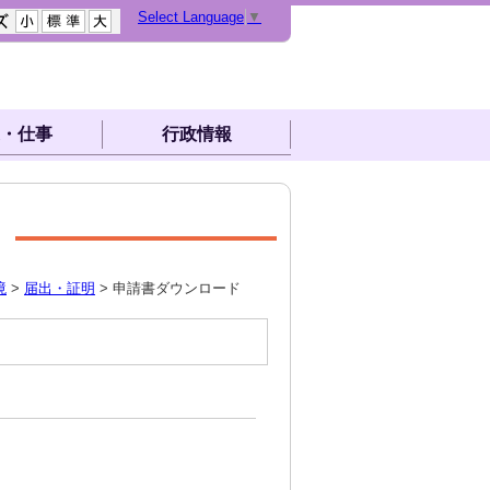
Select Language
▼
・仕事
行政情報
境
>
届出・証明
> 申請書ダウンロード