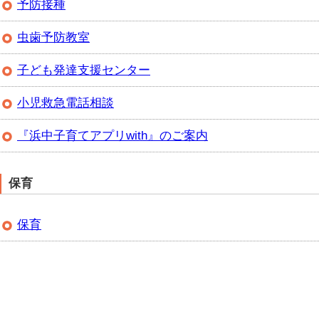
予防接種
虫歯予防教室
子ども発達支援センター
小児救急電話相談
『浜中子育­てアプリw­ith』のご案内
保育
保育