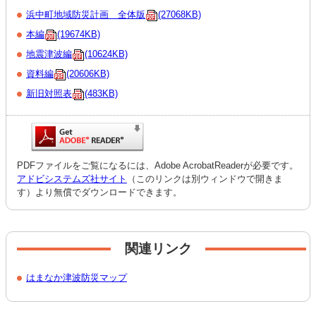
浜中町地域防災計画 全体版
(27068KB)
本編
(19674KB)
地震津波編
(10624KB)
資料編
(20606KB)
新旧対照表
(483KB)
PDFファイルをご覧になるには、Adobe AcrobatReaderが必要です。
アドビシステムズ社サイト
（このリンクは別ウィンドウで開きま
す）より無償でダウンロードできます。
関連リンク
はまなか津波防災マップ