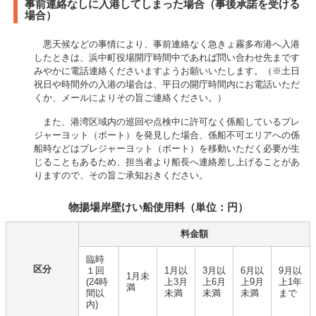
事前連絡なしに入港してしまった場合（事後承諾を受ける
場合）
悪天候などの事情により、事前連絡なく急きょ霧多布港へ入港
したときは、浜中町役場開庁時間中であれば問い合わせ先まです
みやかに電話連絡くださいますようお願いいたします。（※土日
祝日や時間外の入港の場合は、平日の開庁時間内にお電話いただ
くか、メールによりその旨ご連絡ください。）
また、港湾区域内の巡回や点検中に許可なく係船しているプレ
ジャーヨット（ボート）を発見した場合、係船不可エリアへの係
船時などはプレジャーヨット（ボート）を移動いただく必要が生
じることもあるため、担当者より船長へ連絡差し上げることがあ
りますので、その旨ご承知おきください。
物揚場岸壁けい船使用料（単位：円）
料金額
臨時
区分
１回
1月以
3月以
6月以
9月以
1月未
(24時
上3月
上6月
上9月
上1年
満
間以
未満
未満
未満
まで
内)