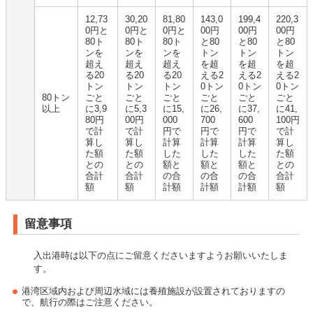
12,73
30,20
81,80
143,0
199,4
220,3
0円と
0円と
0円と
00円
00円
00円
80ト
80ト
80ト
と80
と80
と80
ンを
ンを
ンを
トン
トン
トン
超え
超え
超え
を超
を超
を超
る20
る20
る20
える2
える2
える2
トン
トン
トン
0トン
0トン
0トン
80トン
ごと
ごと
ごと
ごと
ごと
ごと
以上
に3,9
に5,3
に15,
に26,
に37,
に41,
80円
00円
000
700
600
100円
で計
で計
円で
円で
円で
で計
算し
算し
計算
計算
計算
算し
た額
た額
した
した
した
た額
との
との
額と
額と
額と
との
合計
合計
の合
の合
の合
合計
額
額
計額
計額
計額
額
留意事項
入出港時は以下の点にご留意くださいますようお願いいたしま
す。
港湾区域内および周辺水域には養殖施設が設置されておりますの
で、航行の際はご注意ください。