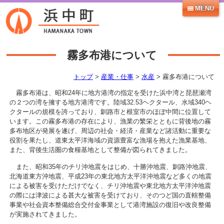
MENU
霧多布港について
トップ
>
産業・仕事
>
水産
> 霧多布港について
霧多布港は、昭和24年に地方港湾の指定を受けた浜中湾と琵琶瀬湾
の２つの湾を擁する地方港湾です。陸域32.53ヘクタール、水域340ヘ
クタールの規模を誇っており、釧路市と根室市のほぼ中間に位置して
います。この霧多布港の存在により、漁業の繁栄とともに背後地の霧
多布地区が発展を遂げ、周辺の社会・経済・産業など諸活動に重要な
役割を果たし、道東太平洋海域の資源豊富な漁場を抱えた漁業基地、
また、背後生活圏の食糧基地として整備が図られてきました。
また、昭和35年のチリ沖地震をはじめ、十勝沖地震、釧路沖地震、
北海道東方沖地震、平成23年の東北地方太平洋沖地震など多くの地震
による被害を受けただけでなく、チリ沖地震や東北地方太平洋沖地震
の際には津波による甚大な被害を受けており、そのつど国の直轄整備
事業や社会資本整備総合交付金事業として港湾施設の復旧や改良整備
が実施されてきました。