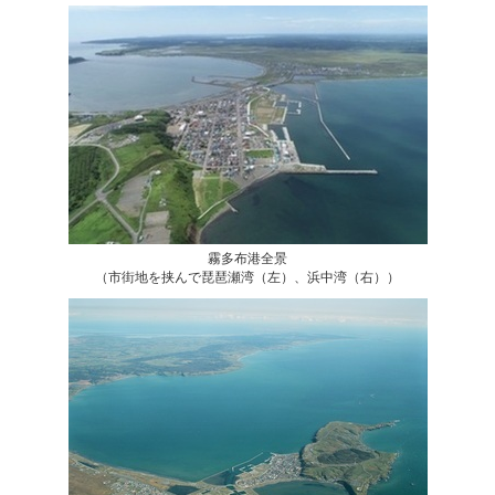
霧多布港全景
（市街地を挟んで琵琶瀬湾（左）、浜中湾（右））