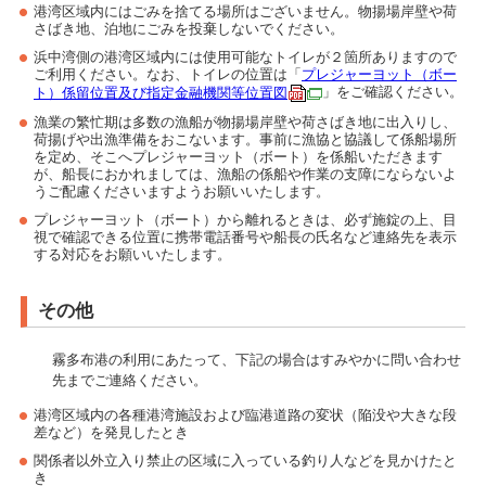
港湾区域内にはごみを捨てる場所はございません。物揚場岸壁や荷
さばき地、泊地にごみを投棄しないでください。
浜中湾側の港湾区域内には使用可能なトイレが２箇所ありますので
ご利用ください。なお、トイレの位置は「
プレジャーヨット（ボー
ト）係留位置及び指定金融機関等位置図
」をご確認ください。
漁業の繁忙期は多数の漁船が物揚場岸壁や荷さばき地に出入りし、
荷揚げや出漁準備をおこないます。事前に漁協と協議して係船場所
を定め、そこへプレジャーヨット（ボート）を係船いただきます
が、船長におかれましては、漁船の係船や作業の支障にならないよ
うご配慮くださいますようお願いいたします。
プレジャーヨット（ボート）から離れるときは、必ず施錠の上、目
視で確認できる位置に携帯電話番号や船長の氏名など連絡先を表示
する対応をお願いいたします。
その他
霧多布港の利用にあたって、下記の場合はすみやかに問い合わせ
先までご連絡ください。
港湾区域内の各種港湾施設および臨港道路の変状（陥没や大きな段
差など）を発見したとき
関係者以外立入り禁止の区域に入っている釣り人などを見かけたと
き