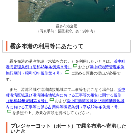
霧多布港全景
（写真手前：琵琶瀬湾、奥：浜中湾）
霧多布港の利用等にあたって
霧多布港の港湾施設（水域を含む。）を利用したいときは、
浜中町
港湾管理条例（昭和43年条例第８号）
および
浜中町港湾管理条例
施行規則（昭和43年規則第４号）
に定める願書の提出が必要で
す。
また、港湾区域や港湾隣接地域にて工事等をおこなう場合は、
浜中
町港湾区域及び港湾隣接地域内における工事等の規制に関する規則
（昭和44年規則第４号）
および
浜中町港湾区域及び港湾隣接地域
内における工事等に係る占用料等徴収条例（平成12年条例第７号）
を参照の上、必要な書類を提出してください。
プレジャーヨット（ボート）で霧多布港へ寄港した
いとき