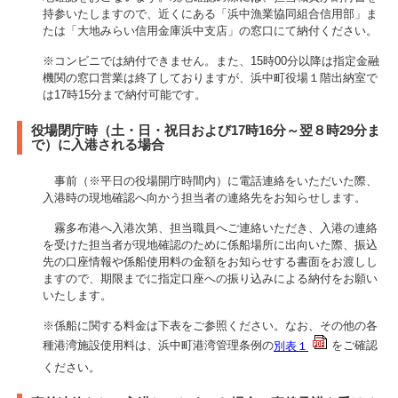
持参いたしますので、近くにある「浜中漁業協同組合信用部」ま
たは「大地みらい信用金庫浜中支店」の窓口にて納付ください。
※コンビニでは納付できません。また、15時00分以降は指定金融
機関の窓口営業は終了しておりますが、浜中町役場１階出納室で
は17時15分まで納付可能です。
役場閉庁時（土・日・祝日および17時16分～翌８時29分ま
で）に入港される場合
事前（※平日の役場開庁時間内）に電話連絡をいただいた際、
入港時の現地確認へ向かう担当者の連絡先をお知らせします。
霧多布港へ入港次第、担当職員へご連絡いただき、入港の連絡
を受けた担当者が現地確認のために係船場所に出向いた際、振込
先の口座情報や係船使用料の金額をお知らせする書面をお渡しし
ますので、期限までに指定口座への振り込みによる納付をお願い
いたします。
※係船に関する料金は下表をご参照ください。なお、その他の各
種港湾施設使用料は、浜中町港湾管理条例の
別表１
をご確認
ください。