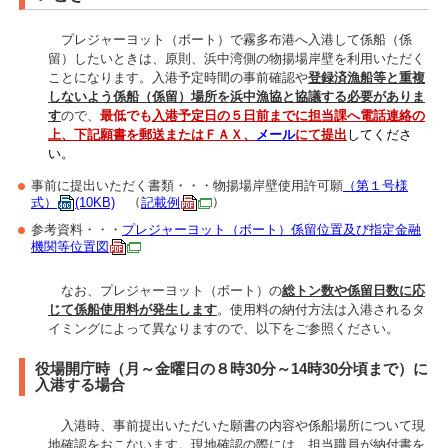
プレジャーヨット（ボート）で霧多布港へ入港して係船（係
留）したいときは、原則、浜中湾側の物揚場岸壁を利用いただく
ことになります。入港予定時間の事前確認や
登録済漁船等と重複
しないよう係船（係留）場所を浜中漁協と協議する必要がありま
す
ので、
最低でも
入港予定日の５日前までに担当課へ電話連絡の
上、下記願書を郵送またはＦＡＸ、
メール
にて
提出
してくださ
い
。
事前に提出いただく書類・・・物揚場岸壁使用許可願
（第１号様
式）
(10KB)
（
記載例
）
参考資料・・・
プレジャーヨット（ボート）係留位置及び指定金融
機関等位置図
なお、プレジャーヨット（ボート）の
総トン数や係留日数に応
じて係船使用料が発生します
。使用料の納付方法は入港されるタ
イミングによって異なりますので、以下をご参照ください。
役場開庁時（月～金曜日の８時30分～14時30分頃まで）に
入港する場合
入港時、事前提出いただいた願書の内容や係船場所について現
地確認をおこないます。現地確認の際には、担当職員が納付書を