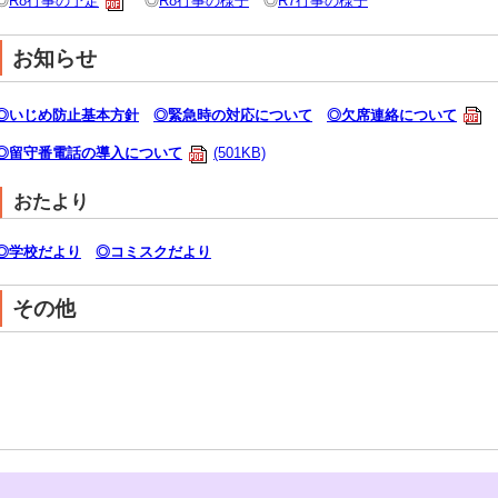
◎
R8行事の予定
◎
R8行事の様子
◎
R7行事の様子
お知らせ
◎いじめ防止基本方針
◎緊急時の対応について
◎欠席連絡について
◎留守番電話の導入について
(501KB)
おたより
◎学校だより
◎コミスクだより
その他