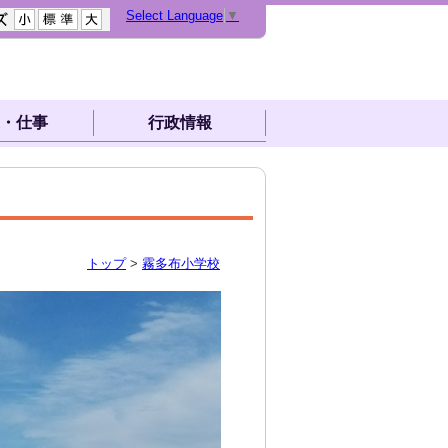
Select Language
▼
・仕事
行政情報
トップ
>
霧多布小学校