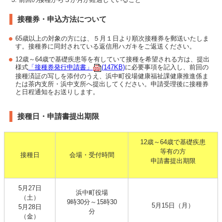
接種券・申込方法について
65歳以上の対象の方には、５月１日より順次接種券を郵送いたしま
す。接種券に同封されている返信用ハガキをご返送ください。
12歳～64歳で基礎疾患等を有していて接種を希望される方は、提出
様式
「接種券発行申請書」
(147KB)
に必要事項を記入し、前回の
接種済証の写しを添付のうえ、浜中町役場健康福祉課健康推進係ま
たは茶内支所・浜中支所へ提出してください。申請受理後に接種券
と日程通知をお送りします。
接種日・申請書提出期限
12歳～64歳で基礎疾患
等有の方
接種日
会場・受付時間
申請書提出期限
5月27日
浜中町役場
（土）
9時30分～15時30
5月15日（月）
5月28日
分
（金）