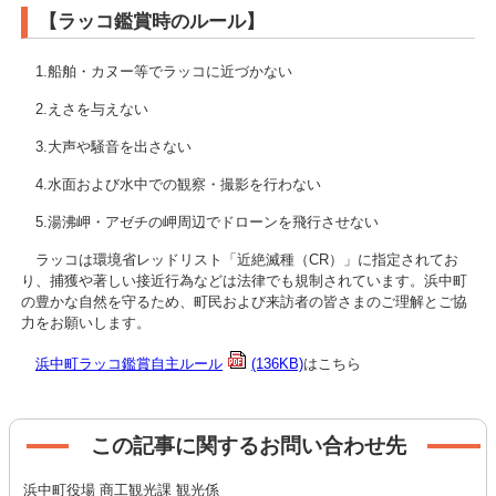
【ラッコ鑑賞時のルール】
1.船舶・カヌー等でラッコに近づかない
2.えさを与えない
3.大声や騒音を出さない
4.水面および水中での観察・撮影を行わない
5.湯沸岬・アゼチの岬周辺でドローンを飛行させない
ラッコは環境省レッドリスト「近絶滅種（CR）」に指定されてお
り、捕獲や著しい接近行為などは法律でも規制されています。浜中町
の豊かな自然を守るため、町民および来訪者の皆さまのご理解とご協
力をお願いします。
浜中町ラッコ鑑賞自主ルール
(136KB)
はこちら
この記事に関するお問い合わせ先
浜中町役場 商工観光課 観光係