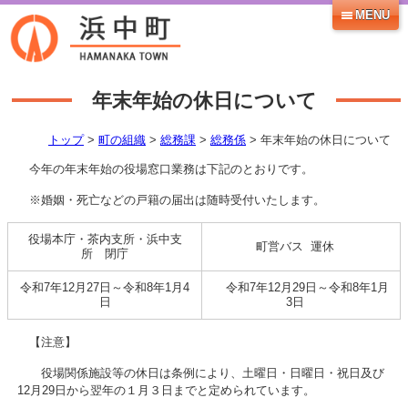
MENU
年末年始の休日について
トップ
>
町の組織
>
総務課
>
総務係
> 年末年始の休日について
今年の年末年始の役場窓口業務は下記のとおりです。
※婚姻・死亡などの戸籍の届出は随時受付いたします。
役場本庁・茶内支所・浜中支
町営バス 運休
所 閉庁
令和7年12月27日～令和8年1月4
令和7年12月29日～令和8年1月
日
3日
【注意】
役場関係施設等の休日は条例により、土曜日・日曜日・祝日及び
12月29日から翌年の１月３日までと定められています。