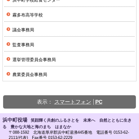
霧多布高等学校
議会事務局
監査事務局
選挙管理委員会事務局
農業委員会事務局
表示：
スマートフォン
PC
浜中町役場
笑顔輝く共創のふるさとを 未来へ 自然とともに生き
る 豊かな大地と海のまち はまなか
〒088-1592 北海道厚岸郡浜中町湯沸445番地 電話番号 0153-62-
2111(代表) Fax番号 0153-62-2229