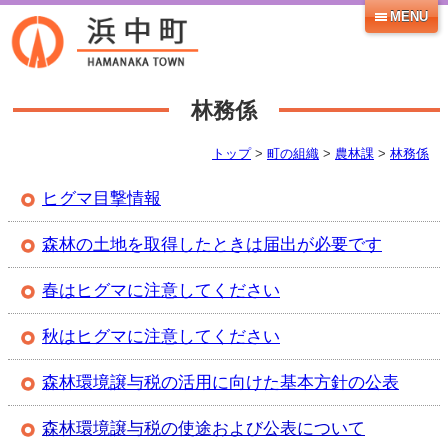
MENU
林務係
トップ
>
町の組織
>
農林課
>
林務係
ヒグマ目撃情報
森林の土地を取得したときは届出が必要です​
春はヒグマに注意してください​
秋はヒグマに注意してください
森林環境譲­与税の活用­に向けた基­本方針の公­表
森林環境譲与税の使途および公表について