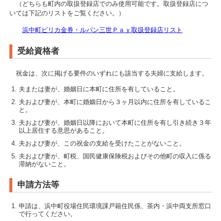
（どちらも町内の取扱登録店でのみ使用可能です。取扱登録店につ
いては下記のリストをご覧ください。）
浜中町ピリカ金券・ルパン三世Ｐａｙ取扱登録店リスト
受給資格者
祝金は、次に掲げる要件のいずれにも該当する夫婦に支給します。
夫または妻が、婚姻日に本町に住所を有していること。
夫および妻が、本町に婚姻日から３ヶ月以内に住所を有しているこ
と。
夫および妻が、婚姻日以降において本町に住所を有し引き続き３年
以上居住する意思があること。
夫および妻が、この祝金の支給を受けたことがないこと。
夫および妻が、町税、国民健康保険税およびその他町の収入に係る
滞納がないこと。
申請方法等
申請は、浜中町役場住民環境課戸籍住民係、茶内・浜中両支所窓口
で行ってください。