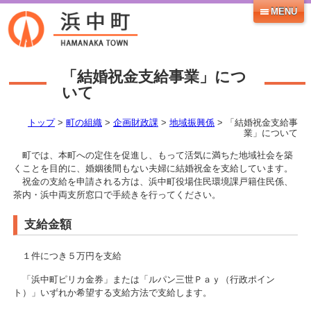
MENU
「結婚祝金支給事業」につ
いて
トップ
>
町の組織
>
企画財政課
>
地域振興係
> 「結婚祝金支給事
業」について
町では、本町への定住を促進し、もって活気に満ちた地域社会を築
くことを目的に、婚姻後間もない夫婦に結婚祝金を支給しています。
祝金の支給を申請される方は、浜中町役場住民環境課戸籍住民係、
茶内・浜中両支所窓口で手続きを行ってください。
支給金額
１件につき５万円を支給
「浜中町ピリカ金券」または「ルパン三世Ｐａｙ（行政ポイン
ト）」いずれか希望する支給方法で支給します。