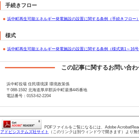
手続きフロー
浜中町再生可能エネルギー発電施設の設置に関する条例（手続きフロー
様式
浜中町再生可能エネルギー発電施設の設置に関する条例（様式第1～16号
この記事に関するお問い合わ
浜中町役場 住民環境課 環境政策係
〒088-1592 北海道厚岸郡浜中町湯沸445番地
電話番号：0153-62-2204
PDFファイルをご覧になるには、Adobe AcrobatRe
アドビシステムズ社サイト
（このリンクは別ウィンドウで開きます）より無