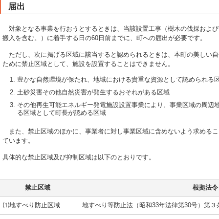
届出
対象となる事業を行おうとするときは、当該設置工事（樹木の伐採および
搬入を含む。）に着手する日の60日前までに、町への届出が必要です。
ただし、次に掲げる区域に該当すると認められるときは、本町の美しい自
ために禁止区域として、施設を設置することはできません。
豊かな自然環境が保たれ、地域における貴重な資源として認められる
土砂災害その他自然災害が発生するおそれがある区域
その他再生可能エネルギー発電施設設置事業により、事業区域の周辺
る区域として町長が認める区域
また、禁止区域のほかに、事業者に対し事業区域に含めないよう求めるこ
ています。
具体的な禁止区域及び抑制区域は以下のとおりです。
禁止区域
根拠法令
⑴地すべり防止区域
地すべり等防止法（昭和33年法律第30号）第３