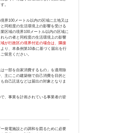
ます。
界100メートル以内の区域に土地又は
者と同程度の生活環境上の影響を受ける
業区域の境界100メートル以内の区域に
これらの者と同程度の生活環境上の影響
区域が行政区の境界付近の場合は、隣接
より、本条例第10条に基づく届出を行
にご留意ください。
は一部を自家消費するもの」を適用除
で、主にこの建築物で自己消費を目的と
ても自己託送などは届出の対象となりま
で、事業を計画されている事業者の皆
ー発電施設との調和を図るために必要