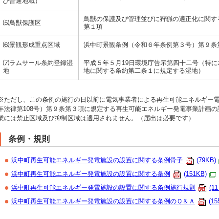
び普通地域）
鳥獣の保護及び管理並びに狩猟の適正化に関する
⑸鳥獣保護区
第１項
⑹景観形成重点区域
浜中町景観条例（令和６年条例第３号）第９条
⑺ラムサール条約登録湿
平成５年５月19日環境庁告示第四十二号（特
地
地に関する条約第二条１に規定する湿地）
※ただし、この条例の施行の日以前に電気事業者による再生可能エネルギー電
年法律第108号）第９条第３項に規定する再生可能エネルギー発電事業計画
業には禁止区域及び抑制区域は適用されません。（届出は必要です）
条例・規則
浜中町再生可能エネルギー発電施設の設置に関する条例骨子
(79KB)
浜中町再生可能エネルギー発電施設の設置に関する条例
(151KB)
浜中町再生可能エネルギー発電施設の設置に関する条例施行規則
(1
浜中町再生可能エネルギー発電施設の設置に関する条例のＱ＆Ａ
(15