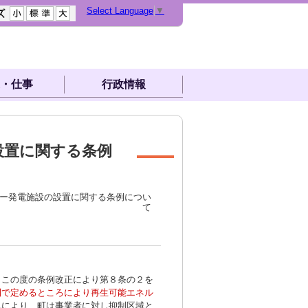
Select Language
▼
・仕事
行政情報
設置に関する条例
ギー発電施設の設置に関する条例につい
て
この度の条例改正により第８条の２を
則で定めるところにより再生可能エネル
れにより、町は事業者に対し抑制区域と