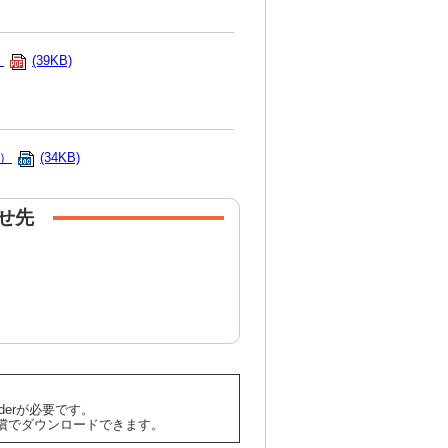
）
(39KB)
）
(34KB)
せ先
aderが必要です。
償でダウンロードできます。