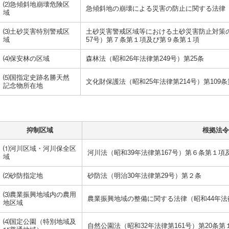
⑵急傾斜地崩壊危険区
急傾斜地の崩壊による災害の防止に関する法律（
域
⑶土砂災害特別警戒区
土砂災害警戒区域等における土砂災害防止対策の
域
57号）第７条第１項及び第９条第１項
⑷保安林の区域
森林法（昭和26年法律第249号）第25条
⑸国指定史跡名勝天然
文化財保護法（昭和25年法律第214号）第109
記念物所在地
抑制区域
根拠法令
⑴河川区域・河川保全区
河川法（昭和39年法律第167号）第６条第１項
域
⑵砂防指定地
砂防法（明治30年法律第29号）第２条
⑶農業振興地域内の農用
農業振興地域の整備に関する法律（昭和44年法
地区域
⑷国定公園（特別地域及
自然公園法（昭和32年法律第161号）第20条第