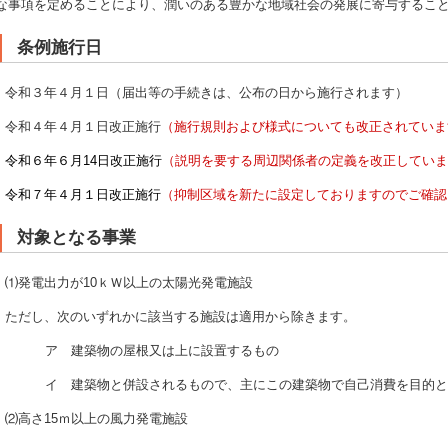
な事項を定めることにより、潤いのある豊かな地域社会の発展に寄与するこ
条例施行日
令和３年４月１日（届出等の手続きは、公布の日から施行されます）
令和４年４月１日改正施行
（施行規則および様式についても改正されていま
令和６年６月14日改正施行
（説明を要する周辺関係者の定義を改正していま
令和７年４月１日改正施行
（抑制区域を新たに設定しておりますのでご確認
対象となる事業
⑴発電出力が10ｋＷ以上の太陽光発電施設
ただし、次のいずれかに該当する施設は適用から除きます。
ア 建築物の屋根又は上に設置するもの
イ 建築物と併設されるもので、主にこの建築物で自己消費を目的と
⑵高さ15ｍ以上の風力発電施設