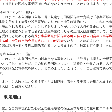
して指定した区域を事業区域に含めないよう求めることができるようになり
(令和６年６月14日施行）
これまで、本条例第３条第９号に規定する周辺関係者の定義は「事業区域の境
建物を所有する者及び設置事業によりその土地又は建物について、これらの
と認められる者をいう。」としておりましたが、この度の条例改正により「事
土地又は建物を所有する者及び設置事業によりその土地又は建物について、
を受けると認められる者
及び事業区域に関係する町内会又は自治会等（事業
する町内会又は自治会等を含む。）の代表者
をいう。」と改めました。これに
う際に説明を要する周辺関係者が変更となりますので、届出を行う際は十分
(令和４年４月１日施行）
これまで、本条例の届出の対象となる事業として、「発電する電力の全部又
外としておりましたが、この度の条例改正により「建築物と併設されるもの
する太陽光発電事業を除く。」と改めました。これにより、自己消費であっ
す。
また、この改正は、令和４年４月１日以降、着手する事業に適用されますの
さんは十分留意ください。
制定理由
豊かな自然環境及び安心安全な生活環境の保全及び形成と再生可能エネルギ