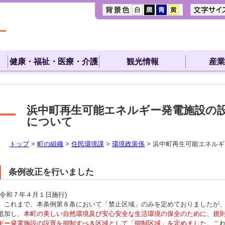
健康・福祉・医療・介護
観光情報
産業
浜中町再生可能エネルギー発電施設の
について
トップ
>
町の組織
>
住民環境課
>
環境政策係
> 浜中町再生可能エネル
条例改正を行いました
(令和７年４月１日施行)
これまで、本条例第８条において「禁止区域」のみを定めておりましたが、
追加し、
本町の美しい自然環境及び安心安全な生活環境の保全のために、規
ギー発電施設の設置を抑制すべき区域として「抑制区域」を定めました
。こ