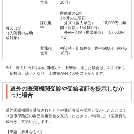
世帯
10円）
医療費の1割
1カ月の上限額
課税世
外来（個人単位） 18,000円（年
帯
間上限額：144,000円）
母又は父
外来+入院（世帯単位） 57,600円
（入院費のみ助
※1
成対象）
非課税
初診時一部負担金（医科580円 歯科5
世帯
10円）
※1 過去12カ月以内に3回以上、上限額に達した場合は、4回目から
「多数回」該当となり、上限額が44,400円に下がります。
道外の医療機関受診や受給者証を提示しなか
った場合
道外医療機関を受診されたときや受給者証を提示しなかったことによ
り健康保険証の自己負担割合を支払ったときは、申請により医療費助
成分を、支給いたします。
【申請に必要なもの】