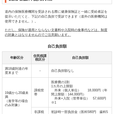
道内の保険医療機関を受診される際に健康保険証と一緒に受給者証を
提示いただくと、下記の自己負担で受診できます（道外の医療機関は
使用できません。）。
ただし、保険が適用とならない文書料や入院時の食事代などは、制度
の対象とはなりませんのでご注意願います。
自己負担額
住民税課
年齢区分
自己負担額
税区分
満18歳到達の年
－
自己負担額なし
度末まで
医療費の1割
1カ月の上限額
課税世
外来（個人単位） 18,000円（年
19歳から20歳未
帯
間上限額：144,000円）
満
外来+入院（世帯単位） 57,600円
（進学等の場合
※1
のみ対象）
非課税
初診時一部負担金（医科580円 歯科5