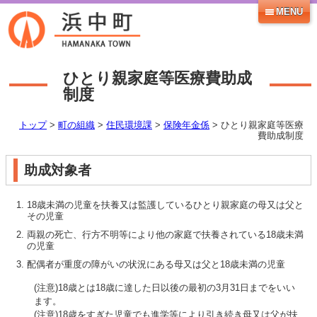
MENU
ひとり親家庭等医療費助成
制度
トップ
>
町の組織
>
住民環境課
>
保険年金係
> ひとり親家庭等医療
費助成制度
助成対象者
18歳未満の児童を扶養又は監護しているひとり親家庭の母又は父と
その児童
両親の死亡、行方不明等により他の家庭で扶養されている18歳未満
の児童
配偶者が重度の障がいの状況にある母又は父と18歳未満の児童
(注意)18歳とは18歳に達した日以後の最初の3月31日までをいい
ます。
(注意)18歳をすぎた児童でも進学等により引き続き母又は父が扶