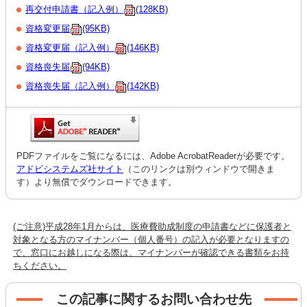
再交付申請書（記入例）
(128KB)
資格変更届
(95KB)
資格変更届（記入例）
(146KB)
資格喪失届
(94KB)
資格喪失届（記入例）
(142KB)
PDFファイルをご覧になるには、Adobe AcrobatReaderが必要です。
アドビシステムズ社サイト
（このリンクは別ウィンドウで開きま
す）より無償でダウンロードできます。
(ご注意)平成28年1月からは、医療費助成制度の申請書などに保護者と
対象となる方のマイナンバー（個人番号）の記入が必要となりますの
で、窓口にお越しになる際は、マイナンバーが確認できる書類をお持
ちください。
この記事に関するお問い合わせ先