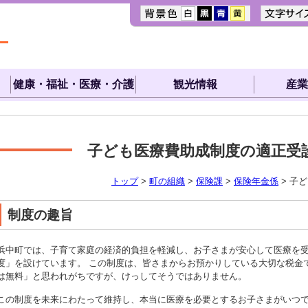
健康・福祉・医療・介護
観光情報
産業
子ども医療費助成制度の適正受
トップ
>
町の組織
>
保険課
>
保険年金係
> 子
制度の趣旨
浜中町では、子育て家庭の経済的負担を軽減し、お子さまが安心して医療を
度」を設けています。 この制度は、皆さまからお預かりしている大切な税金
は無料」と思われがちですが、けっしてそうではありません。
この制度を未来にわたって維持し、本当に医療を必要とするお子さまがいつ