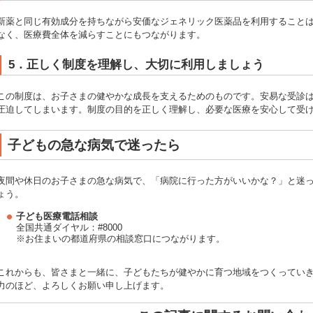
新薬と同じ有効成分を持ちながら安価なジェネリック医薬品を利用すること
なく、医療費全体を減らすことにもつながります。
5．正しく制度を理解し、大切に利用しましょう
この制度は、お子さまの健やかな成長を支えるためのものです。安易な受診
圧迫してしまいます。制度の目的を正しく理解し、必要な医療を安心して受
子どもの急な病気で迷ったら
夜間や休日のお子さまの急な病気で、「病院に行った方がいいかな？」と迷
ょう。
子ども医療電話相談
全国共通ダイヤル：#8000
※お住まいの都道府県の相談窓口につながります。
​これからも、皆さまと一緒に、子どもたちが健やかに育つ地域をつくってい
力のほど、よろしくお願い申し上げます。