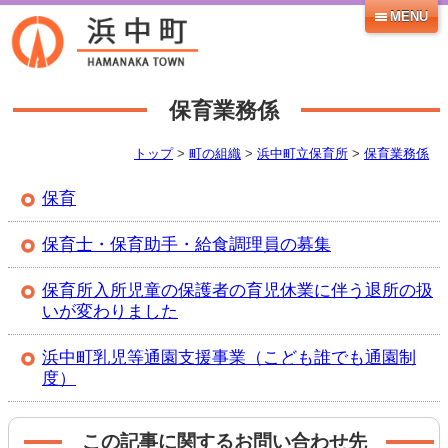
MENU
保育業務係
トップ
>
町の組織
>
浜中町立保育所
>
保育業務係
保育
保育士・保育助手・給食調理員の募集
保育所入所児童の保護者の育児休業に伴う退所の扱
いが変わりました
浜中町乳児等通園支援事業（こども誰でも通園制
度）
この記事に関するお問い合わせ先