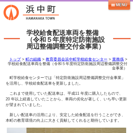
MENU
学校給食配送車両を整備
（令和５年度特定防衛施設
周辺整備調整交付金事業）
トップ
>
町の組織
>
教育委員会浜中町学校給食センター
>
業務係
>
学校給食配送車両を整備（令和５年度特定防衛施設周辺整備調整交付
金事業）
町学校給食センターでは「特定防衛施設周辺整備調整交付金事業」
を活用し、学校給食配送車を更新しました。
これまで使用していた配送車は、平成11 年度に購入したもので、
20 年以上経過していたことから、車両の劣化が著しく、いち早い更新
が望まれていました。
新しい配送車の活用により、安定した給食配送を行うことができ、
本町の教育環境の向上に大きく貢献してくれると期待しています。