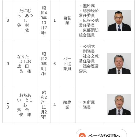
・無所属
昭
たにむ
・総務経済
和4
ら あつ
常任委員
9年
自営
8
し
1
・広報公聴
10
業
谷 村
常任委員
月2
敦
・東部消防
6日
組合議員
・公明党
・副議長
昭
・社会文教
なりた
和2
パー
常任委員
よしお
9
9年
6
ト従
・議会運営
成 田
6月
業員
委員
良 雄
7日
昭
おちあ
和2
い とし
1
7年
酪農
・無所属
お
4
0
11
業
・議長
落 合
月2
俊 雄
5日
ページの先頭へ