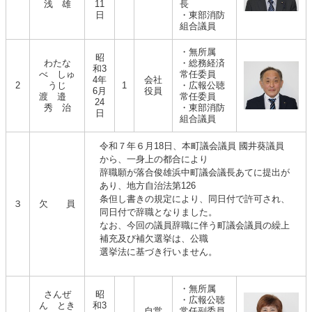
浅 雄
11
長
日
・東部消防
組合議員
・無所属
昭
わたな
・総務経済
和3
べ しゅ
常任委員
4年
会社
2
うじ
1
・広報公聴
6月
役員
渡 邉
常任委員
24
秀 治
・東部消防
日
組合議員
令和７年６月18日、本町議会議員 國井葵議員
から、一身上の都合により
辞職願が落合俊雄浜中町議会議長あてに提出が
あり、地方自治法第126
条但し書きの規定により、同日付で許可され、
３
欠 員
同日付で辞職となりました。
なお、今回の議員辞職に伴う町議会議員の繰上
補充及び補欠選挙は、公職
選挙法に基づき行いません。
・無所属
さんぜ
昭
・広報公聴
ん とき
和3
自営
常任副委員