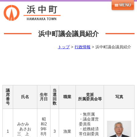
MENU
浜中町議会議員紹介
トップ
>
行政情報
> 浜中町議会議員紹介
議
当
席
生年
選
党派
氏名
職業
写真
番
月日
回
所属委員会等
号
数
・無所属
昭
・議会運営
みかみ
和2
委員長
あさお
9年
・総務経済
1
3
漁業
三 上
8月
常任副委員