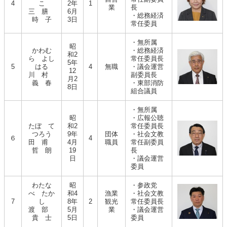
4
こ
2年
1
業
長
三 膳
6月
・総務経済
時 子
3日
常任委員
・無所属
昭
かわむ
・総務経済
和2
ら よし
常任委員長
5年
5
はる
4
無職
・議会運営
12
川 村
副委員長
月2
義 春
・東部消防
8日
組合議員
・無所属
昭
・広報公聴
たぼ て
和2
常任委員長
つろう
9年
団体
・社会文教
６
4
田 甫
4月
職員
常任副委員
哲 朗
19
長
日
・議会運営
委員
わたな
昭
・参政党
べ たか
和4
漁業
・社会文教
7
し
8年
2
観光
常任委員長
渡 部
5月
業
・議会運営
貴 士
5日
委員