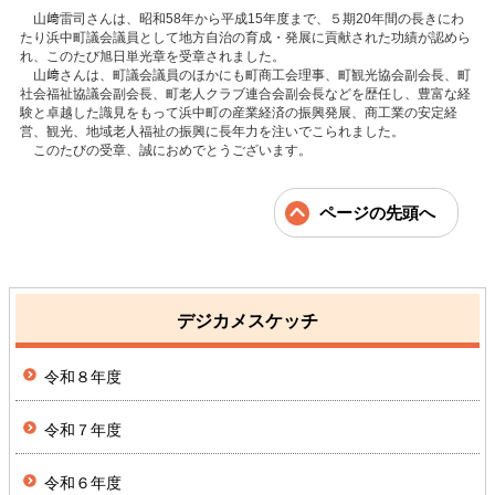
山﨑雷司さんは、昭和58年から平成15年度まで、５期20年間の長きにわ
たり浜中町議会議員として地方自治の育成・発展に貢献された功績が認めら
れ、このたび旭日単光章を受章されました。
山﨑さんは、町議会議員のほかにも町商工会理事、町観光協会副会長、町
社会福祉協議会副会長、町老人クラブ連合会副会長などを歴任し、豊富な経
験と卓越した識見をもって浜中町の産業経済の振興発展、商工業の安定経
営、観光、地域老人福祉の振興に長年力を注いでこられました。
このたびの受章、誠におめでとうございます。
ページの先頭へ
デジカメスケッチ
令和８年度
令和７年度
令和６年度