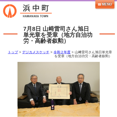
MENU
7月8日
山﨑雷司さん旭日
単光章を受章（地方自治功
労・高齢者叙勲）
トップ
>
デジカメスケッチ
>
令和２年度
> 山﨑雷司さん旭日単光章
を受章（地方自治功労・高齢者叙勲）