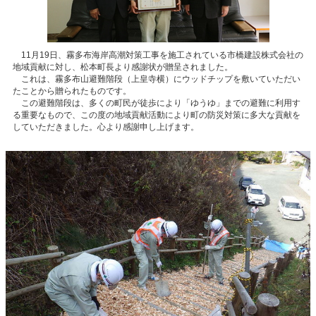
11月19日、霧多布海岸高潮対策工事を施工されている市橋建設株式会社​の
地域貢献に対し、松本町長より感謝状が贈呈されました。
これは、霧多布山避難階段（上皇寺横）にウッドチップを敷いていただい
たことから贈られたものです。
​ この避難階段は、多くの町民が徒歩により「ゆうゆ」までの避難に利用す
る重要なもので、この度の地域貢献活動により町の防災対策に多大な貢献を
していただきました。心より感謝申し上げます。