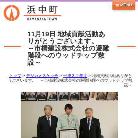
MENU
11月19日
地域貢献活動あ
りがとうございます。
～市橋建設株式会社の避難
階段へのウッドチップ敷
設～
トップ
>
デジカメスケッチ
>
平成３１年度
> 地域貢献活動ありがと
うございます。 ～市橋建設株式会社の避難階段へのウッドチップ敷
設～