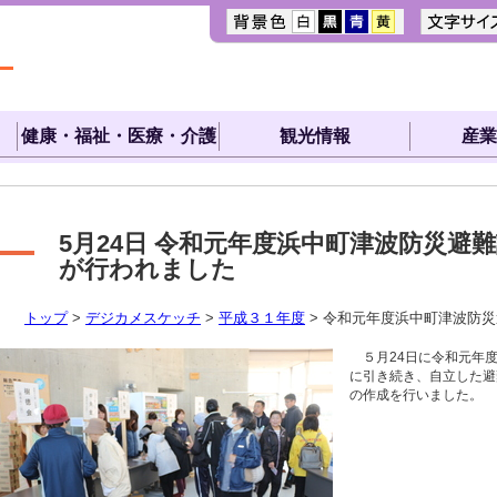
健康・福祉・医療・介護
観光情報
産業
5月24日
令和元年度浜中町津波防災避難
が行われました
トップ
>
デジカメスケッチ
>
平成３１年度
> 令和元年度浜中町津波防
５月24日に令和元年度
に引き続き、自立した避
の作成を行いました。