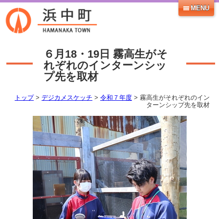
MENU
６月18・19日
霧高生がそ
れぞれのインターンシッ
プ先を取材
トップ
>
デジカメスケッチ
>
令和７年度
> 霧高生がそれぞれのイン
ターンシップ先を取材