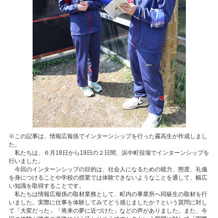
※この記事は、情報広報係でインターンシップを行った霧高生が作成しまし
た。
私たちは、６月18日から19日の２日間、浜中町役場でインターンシップを
行いました。
今回のインターンシップの目的は、社会人になるための能力、態度、礼儀
を身につけることや学校の授業では体験できないようなことを通して、幅広
い知識を取得することです。
私たちは情報広報係の取材業務として、町内の事業所へ同級生の取材を行
いました。実際に仕事を体験してみてどう感じましたか？という質問に対し
て「大変だった」「将来の夢に近づけた」などの声がありました。また、今