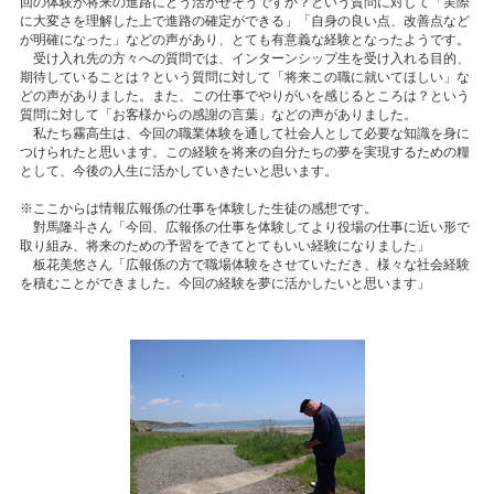
回の体験が将来の進路にどう活かせそうですか？という質問に対して「実際
に大変さを理解した上で進路の確定ができる」「自身の良い点、改善点など
が明確になった」などの声があり、とても有意義な経験となったようです。
受け入れ先の方々への質問では、インターンシップ生を受け入れる目的、
期待していることは？という質問に対して「将来この職に就いてほしい」な
どの声がありました。また、この仕事でやりがいを感じるところは？という
質問に対して「お客様からの感謝の言葉」などの声がありました。
私たち霧高生は、今回の職業体験を通して社会人として必要な知識を身に
つけられたと思います。この経験を将来の自分たちの夢を実現するための糧
として、今後の人生に活かしていきたいと思います。
※ここからは情報広報係の仕事を体験した生徒の感想です。
對馬隆斗さん「今回、広報係の仕事を体験してより役場の仕事に近い形で
取り組み、将来のための予習をできてとてもいい経験になりました」
板花美悠さん「広報係の方で職場体験をさせていただき、様々な社会経験
を積むことができました。今回の経験を夢に活かしたいと思います」