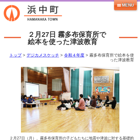
MENU
２月27日
霧多布保育所で
絵本を使った津波教育
トップ
>
デジカメスケッチ
>
令和４年度
> 霧多布保育所で絵本を使
った津波教育
２月27日（月）、霧多布保育所の子どもたちに地震や津波に対する基礎的