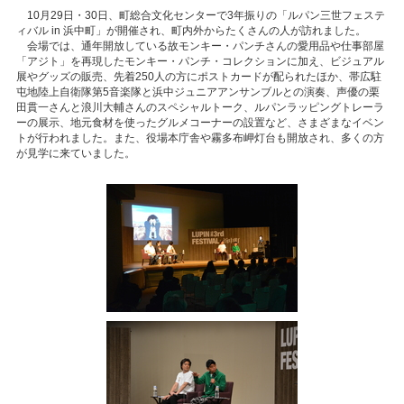
10月29日・30日、町総合文化センターで3年振りの「ルパン三世フェステ
ィバル in 浜中町」が開催され、町内外からたくさんの人が訪れました。
会場では、通年開放している故モンキー・パンチさんの愛用品や仕事部屋
「アジト」を再現したモンキー・パンチ・コレクションに加え、ビジュアル
展やグッズの販売、先着250人の方にポストカードが配られたほか、帯広駐
屯地陸上自衛隊第5音楽隊と浜中ジュニアアンサンブルとの演奏、声優の栗
田貫一さんと浪川大輔さんのスペシャルトーク、ルパンラッピングトレーラ
ーの展示、地元食材を使ったグルメコーナーの設置など、さまざまなイベン
トが行われました。また、役場本庁舎や霧多布岬灯台も開放され、多くの方
が見学に来ていました。