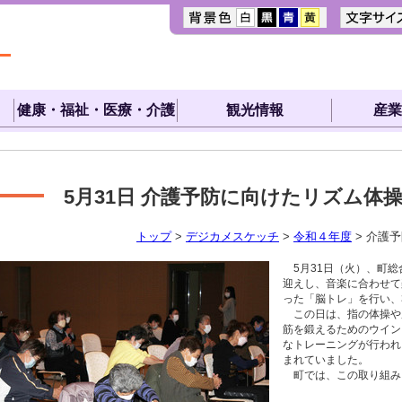
健康・福祉・医療・介護
観光情報
産業
5月31日
介護予防に向けたリズム体
トップ
>
デジカメスケッチ
>
令和４年度
> 介護
5月31日（火）、町総
迎えし、音楽に合わせて
った「脳トレ」を行い、
この日は、指の体操や
筋を鍛えるためのウイン
なトレーニングが行われ
まれていました。
町では、この取り組みを