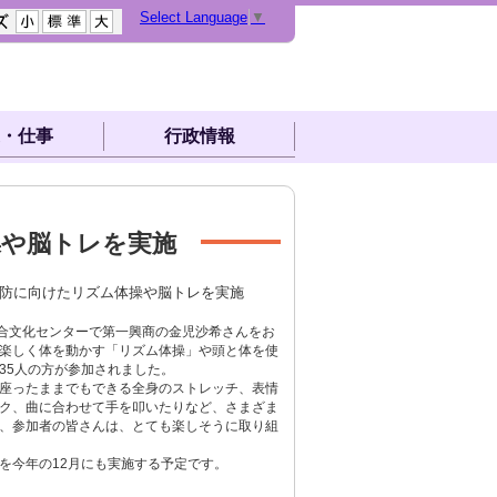
Select Language
▼
・仕事
行政情報
操や脳トレを実施
予防に向けたリズム体操や脳トレを実施
合文化センターで第一興商の金児沙希さんをお
楽しく体を動かす「リズム体操」や頭と体を使
35人の方が参加されました。
座ったままでもできる全身のストレッチ、表情
ク、曲に合わせて手を叩いたりなど、さまざま
、参加者の皆さんは、とても楽しそうに取り組
今年の12月にも実施する予定です。