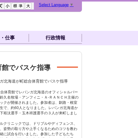
Select Language
▼
・仕事
行政情報
育館でバスケ指導
ンガ北海道が町総合体育館でバスケ指導
合体育館でレバンガ北海道のオフィシャルパー
鈴久名牧場・アンフィニ・Ａ-ＲＡＮＣＨ主催の
ックが開催されました。参加者は、釧路・根室
生で、約60人となりました。レバンガ北海道か
下裕汰選手・玉木祥護選手の３人が来町しまし
ルクリニックでは、ドリブルやディフェンス、
、姿勢の取り方や上手くなるためのコツを教わ
緒に試合を行いました。参加した子どもたち