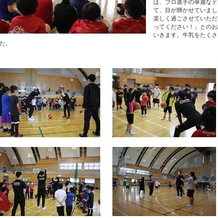
は、プロ選手の華麗なド
て、目が輝かせていまし
楽しく過ごさせていただ
ってください！」とのお
いきます。牛乳をたくさ
た。