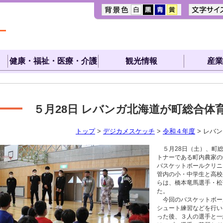
健康・福祉・医療・介護
観光情報
産業
５月28日
レバンガ北海道が町総合体
トップ
>
デジカメスケッチ
>
令和４年度
> レバ
５月28日（土）、町総
トナーである町内農家の
バスケットボールクリニ
管内の小・中学生と高校
らは、橋本竜馬選手・松
た。
今回のバスケットボー
シュート練習などを行い
った後、３人の選手と一