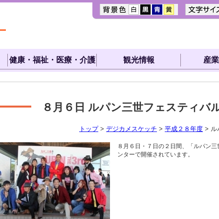
健康・福祉・医療・介護
観光情報
産業
８月６日
ルパン三世フェスティバル20
トップ
>
デジカメスケッチ
>
平成２８年度
> ル
８月６日・７日の２日間、「ルパン三世
ンターで開催されています。