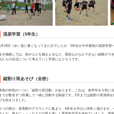
湿原学習（5年生）
6月18日（水）急に暑くなってきた日でしたが、5年生が今年最初の湿原学習
生き物探しでは、魚やエビを捕まえるなど、普段なかなかできない経験がで
私たちの生活について考えていく学習になりそうです。
縦割り班あそび（全校）
本校の特色の一つに「縦割り班活動」があります。これは、各学年を６班に分
までが数名ずつ所属して一緒に活動する取組です。5月までは縦割り班清掃を
びも始まりました。
６つの班が、体育館やグラウンドに集まり、6年生を中心に仲良く遊びます。
ろんだ、色おに・・・などどの班も楽しく異学年交流を深めていました。学