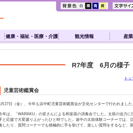
健康・福祉・医療・介護
観光情報
産業
R7年度 6月の様子
トッ
児童芸術鑑賞会
6月27日（金）、今年も浜中町児童芸術鑑賞会が文化センターで行われました
今年は、「WARAKU」の皆さんによる和楽器の演奏会でした。太鼓の迫力
手と応援で大変盛り上がったひと時でした。途中の太鼓体験コーナーでは、立
奏したり、質問コーナーでも積極的に手を挙げて、楽しい質問をするなど、