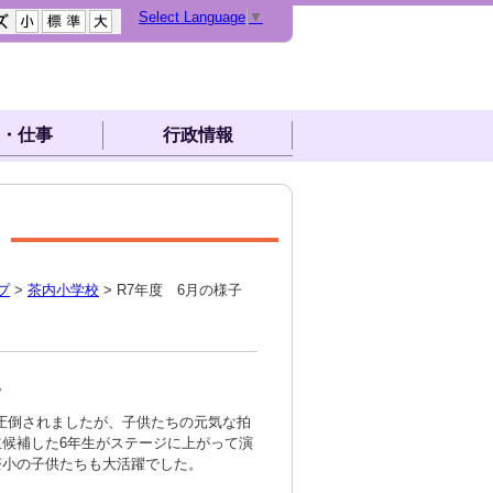
Select Language
▼
・仕事
行政情報
プ
>
茶内小学校
> R7年度 6月の様子
。
に圧倒されましたが、子供たちの元気な拍
候補した6年生がステージに上がって演
茶小の子供たちも大活躍でした。