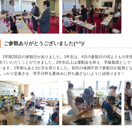
ご参観ありがとうございました(^^)/
1学期2回目の参観日がありました。1年生は、4月の参観日の頃よりも小学
見ていただくことができました。2年生以上は運動会を終え、学級集団として
います。1学期もあと1か月を切りました。担任の体調不良で参観日が延期と
しっかり定着させ、苦手分野を夏休みに持ち越さないように頑張ります！