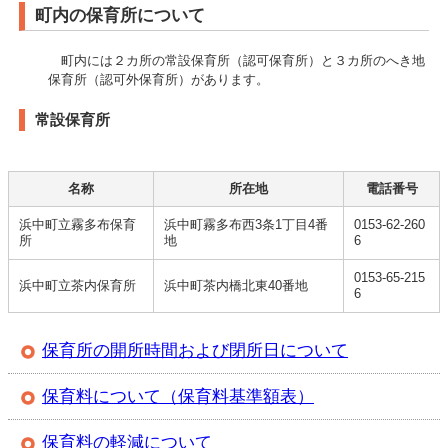
町内の保育所について
町内には２カ所の常設保育所（認可保育所）と３カ所のへき地
保育所（認可外保育所）があります。
常設保育所
名称
所在地
電話番号
浜中町立霧多布保育
浜中町霧多布西3条1丁目4番
0153-62-260
所
地
6
0153-65-215
浜中町立茶内保育所
浜中町茶内橋北東40番地
6
保育所の開所時間および閉所日について
保育料について（保育料基準額表）
保育料の軽減について