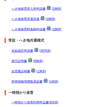
へき地保育所入所申請書
(24KB)
へき地保育所退所届
(18KB)
へき地保育料免除申請書
(18KB)
常設・へき地共通様式
支給認定申請書
(287KB)
就労証明書
(59KB)
自営業証明書
(13KB)
所得情報等閲覧承諾書
(14KB)
一時預かり保育
一時預かり保育利用申込書
(91KB)