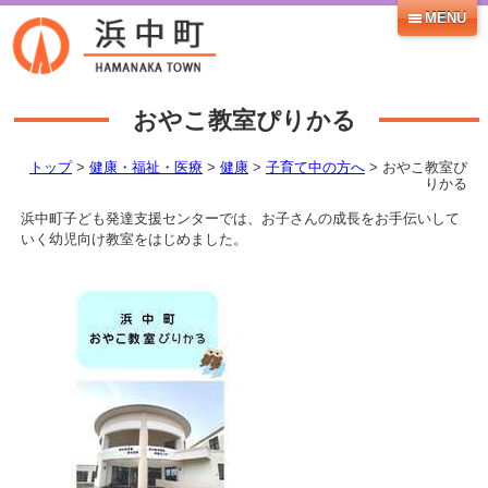
MENU
おやこ教室ぴりかる
トップ
>
健康・福祉・医療
>
健康
>
子育て中の方へ
> おやこ教室ぴ
りかる
浜中町子ども発達支援センターでは、お子さんの成長をお手伝いして
いく幼児向け教室をはじめました。