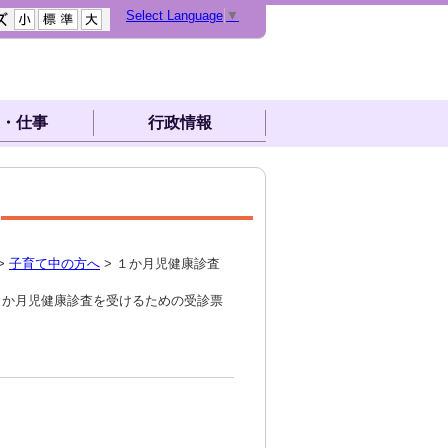
Select Language
▼
・仕事
行政情報
>
子育て中の方へ
> １か月児健康診査
か月児健康診査を受けるための受診票