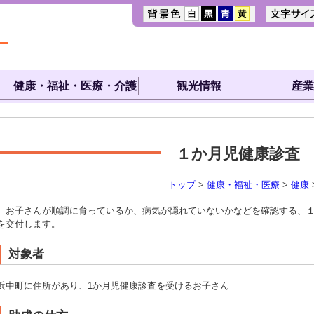
健康・福祉・医療・介護
観光情報
産業
１か月児健康診査
トップ
>
健康・福祉・医療
>
健康
お子さんが順調に育っているか、病気が隠れていないかなどを確認する、１
を交付します。
対象者
浜中町に住所があり、1か月児健康診査を受けるお子さん