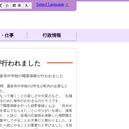
Select Language
▼
・仕事
行政情報
が行われました
霧多布中学校の職業体験が行われました
2日間、霧多布中学校の2年生が町内の企業など
た。
なって働くことの楽しさや大変さなど」「礼儀
るために毎年行われるものだそうです。
で職業体験を行った紺野泰誠くんは、「自分が
を喜んでもらえたことにやりがいを感じ、接客
た」と語り、役場の広報係を体験した德野隆久
集中してやることが大事だと教わりました。ま
たり前にやることが重要だと学びました。今回