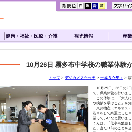
健康・福祉・医療・介護
観光情報
産業
10月26日
霧多布中学校の職業体験
トップ
>
デジカメスケッチ
>
平成３０年度
> 
10月25日、26日の
で、職業体験を行いまし
この体験は、「大人に
や挨拶を学ぶこと」を知
東邦物産（エネオス）
洗車をして綺麗にした車
業っていいなと思いまし
くんは、「仕事も勉強も
た、当たり前のことを当